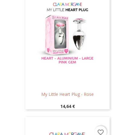
My Little Heart Plug - Rose
Prix
14,64 €
favorite_border