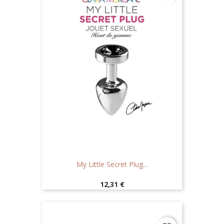
My Little Secret Plug...
Prix
12,31 €