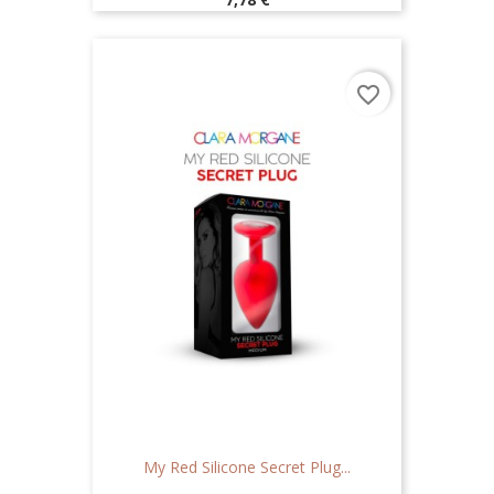
favorite_border
My Red Silicone Secret Plug...