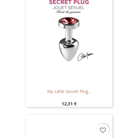
My Little Secret Plug...
Prix
12,31 €
favorite_border