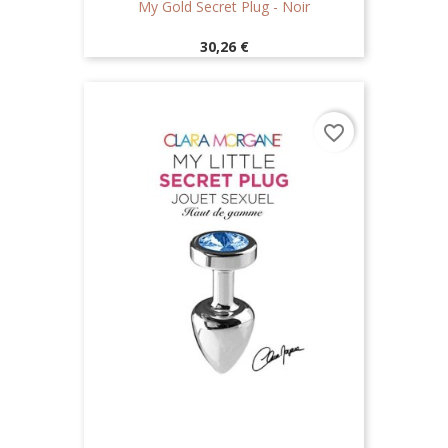
My Gold Secret Plug - Noir
Prix
30,26 €
favorite_border