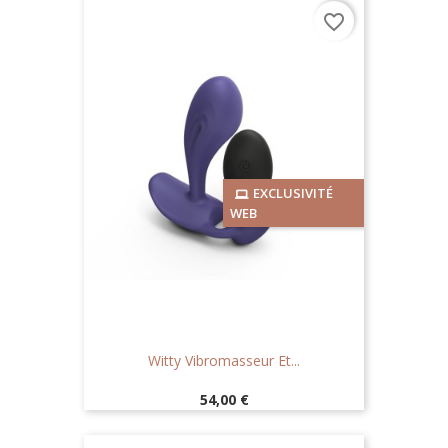
favorite_border
EXCLUSIVITÉ
WEB
Witty Vibromasseur Et...
Prix
54,00 €