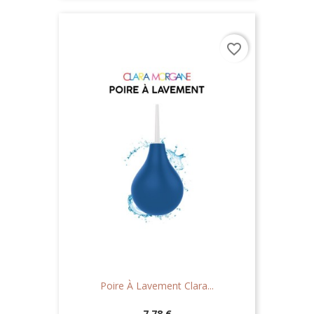
favorite_border
Poire À Lavement Clara...
Prix
7,78 €