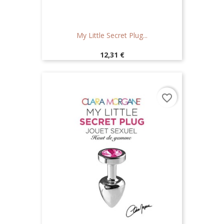
My Little Secret Plug...
Prix
12,31 €
favorite_border