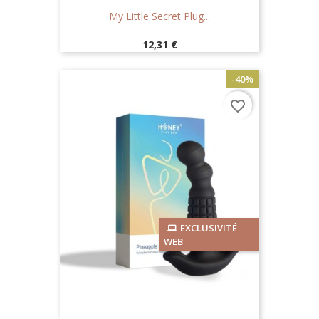
My Little Secret Plug...
Prix
12,31 €
-40%
favorite_border
EXCLUSIVITÉ
WEB