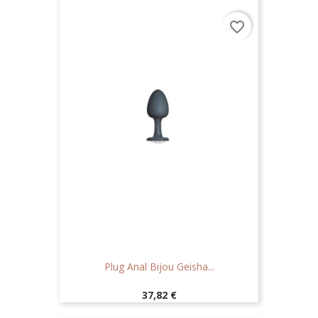
favorite_border
Plug Anal Bijou Geisha...
Prix
37,82 €