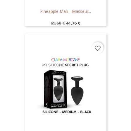
Pineapple Man - Masseur...
Prix
Prix
69,60 €
41,76 €
de
base
favorite_border