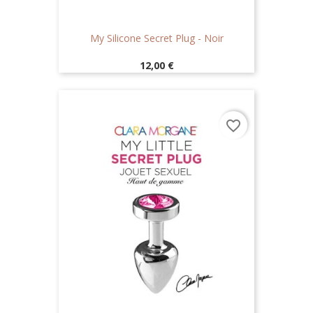
My Silicone Secret Plug - Noir
Prix
12,00 €
favorite_border