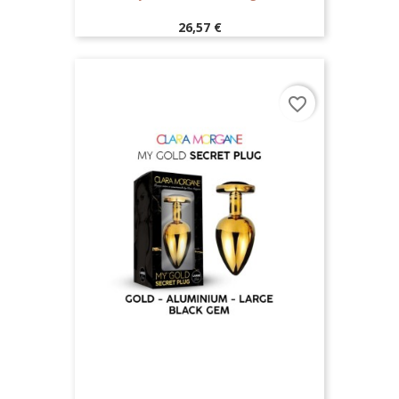
Prix
26,57 €
favorite_border