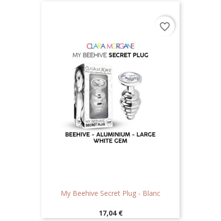
favorite_border
My Beehive Secret Plug - Blanc
Prix
17,04 €