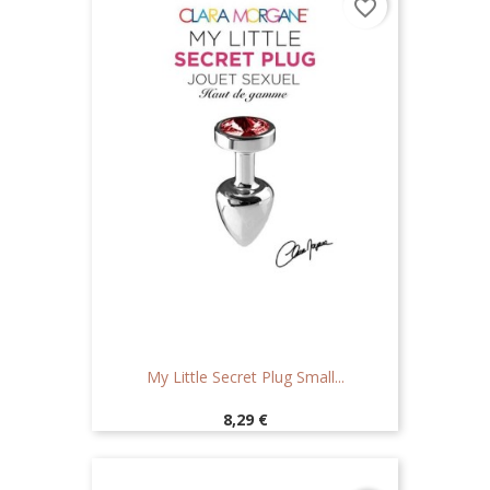
favorite_border
My Little Secret Plug Small...
Prix
8,29 €