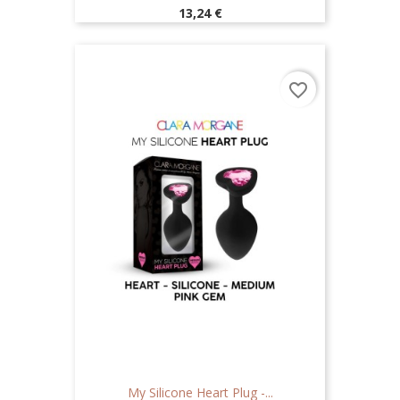
Prix
13,24 €
favorite_border
My Silicone Heart Plug -...