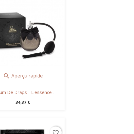
Aperçu rapide

um De Draps - L'essence...
Prix
34,37 €
favorite_border