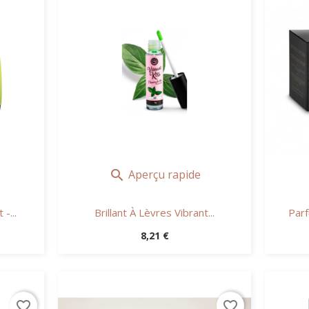
Aperçu rapide

-...
Brillant À Lèvres Vibrant...
Parf
Prix
8,21 €
favorite_border
favorite_border