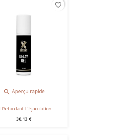
favorite_border
Aperçu rapide

 Retardant L’éjaculation...
Prix
30,13 €