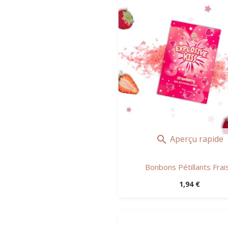
Aperçu rapide

Bonbons Pétillants Frai
Prix
1,94 €