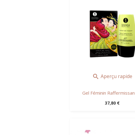
Aperçu rapide

Gel Féminin Raffermissant 
Prix
37,80 €