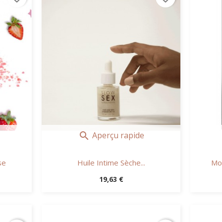
Aperçu rapide

se
Huile Intime Sèche...
Mon
Prix
19,63 €