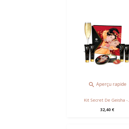
Aperçu rapide

Kit Secret De Geisha -..
Prix
32,40 €