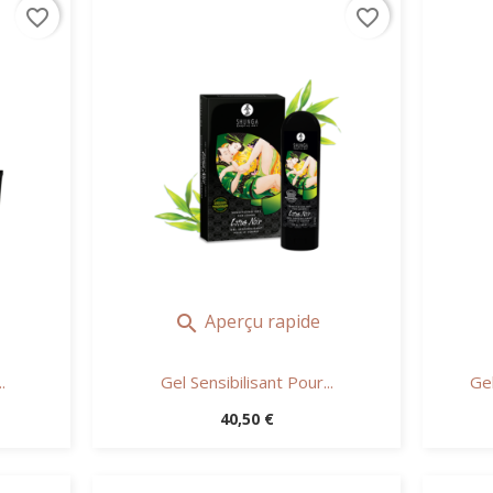
favorite_border
favorite_border
Aperçu rapide

.
Gel Sensibilisant Pour...
Gel
Prix
40,50 €