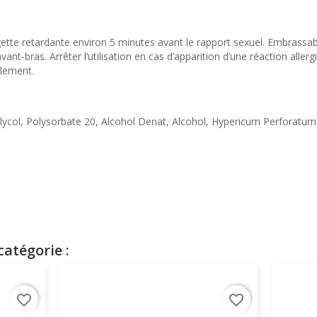
gette retardante environ 5 minutes avant le rapport sexuel. Embrassable
avant-bras. Arrêter l’utilisation en cas d’apparition d’une réaction alle
ulement.
Glycol, Polysorbate 20, Alcohol Denat, Alcohol, Hypericum Perforatum 
atégorie :
favorite_border
favorite_border