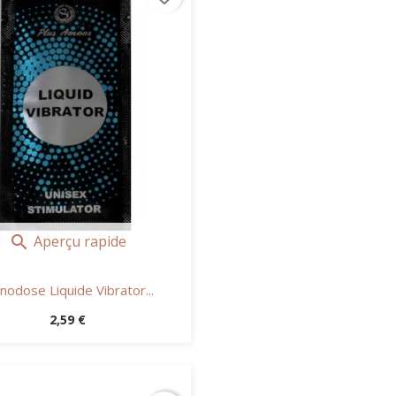
Aperçu rapide

odose Liquide Vibrator...
Prix
2,59 €