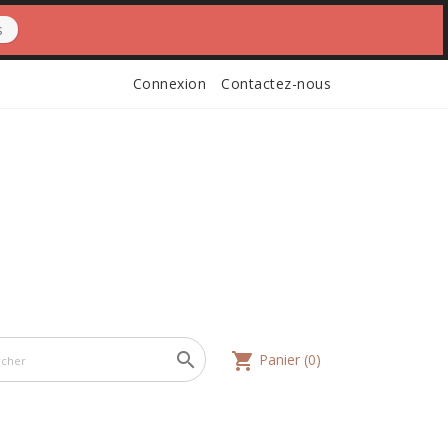
s
Connexion
Contactez-nous

shopping_cart
Panier
(0)