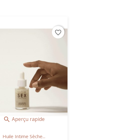
favorite_border
Aperçu rapide

Huile Intime Sèche...