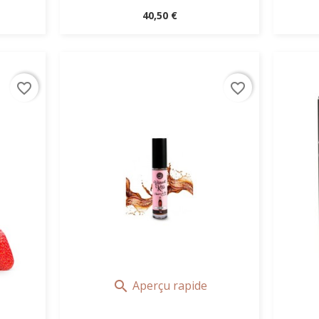
Prix
40,50 €
favorite_border
favorite_border
Aperçu rapide
