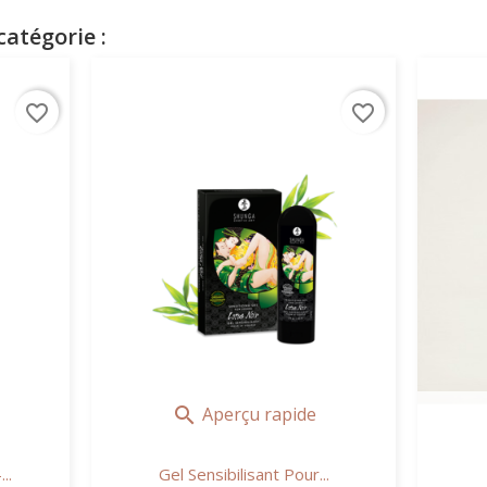
atégorie :
favorite_border
favorite_border
Aperçu rapide

..
Gel Sensibilisant Pour...