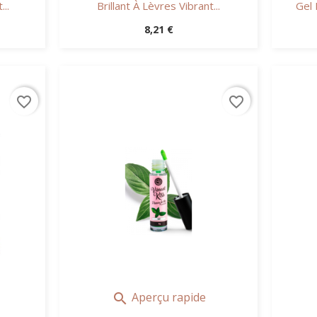
..
Brillant À Lèvres Vibrant...
Gel 
Prix
8,21 €
favorite_border
favorite_border
Aperçu rapide
