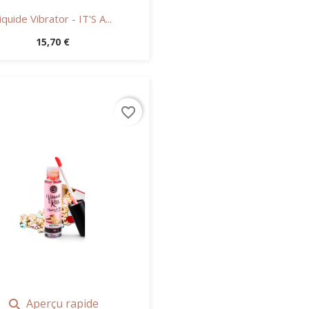
iquide Vibrator - IT'S A...
Prix
15,70 €
favorite_border
Aperçu rapide
