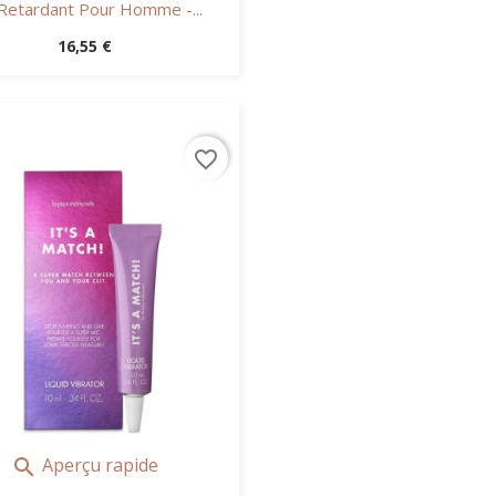
Retardant Pour Homme -...
Prix
16,55 €
favorite_border
Aperçu rapide
