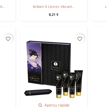
...
Brillant À Lèvres Vibrant...
L
Prix
8,21 €
favorite_border
favorite_border
Aperçu rapide
