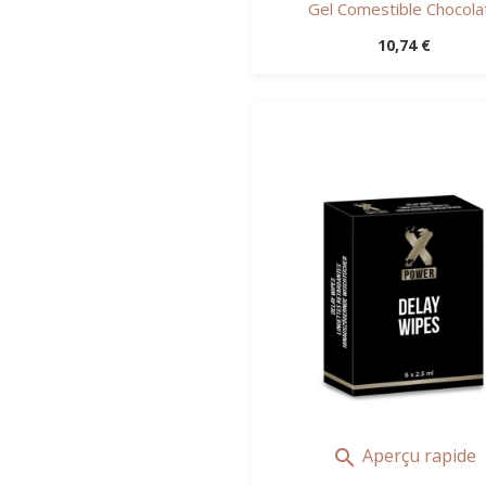
Gel Comestible Chocolat.
Prix
10,74 €
Aperçu rapide
