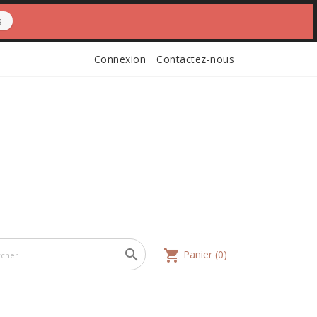
s
Connexion
Contactez-nous

shopping_cart
Panier
(0)