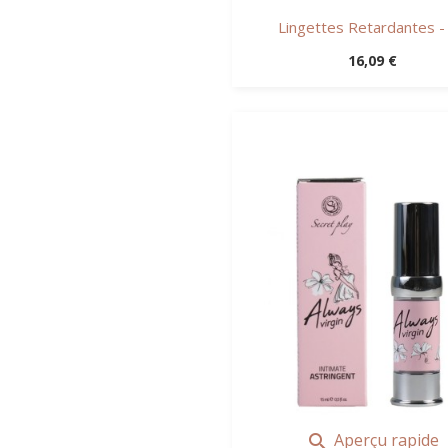
Lingettes Retardantes - 6
Prix
16,09 €
Aperçu rapide
