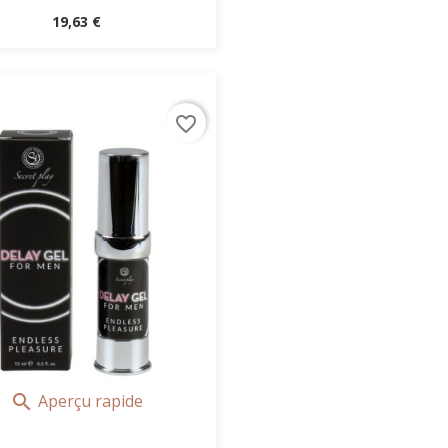
Prix
19,63 €
favorite_border
Aperçu rapide
