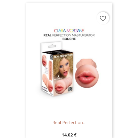
favorite_border
Real Perfection...
Prix
14,02 €