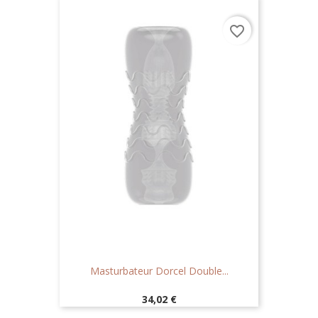
favorite_border
Masturbateur Dorcel Double...
Prix
34,02 €