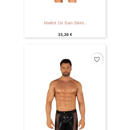
Maillot De Bain Bikini...
Prix
33,26 €
favorite_border