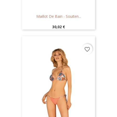
Maillot De Bain - Souiten...
Prix
30,02 €
favorite_border