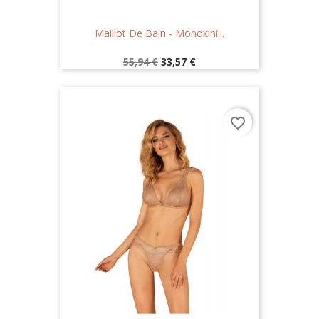
Maillot De Bain - Monokini...
Prix
Prix
55,94 €
33,57 €
de
base
favorite_border