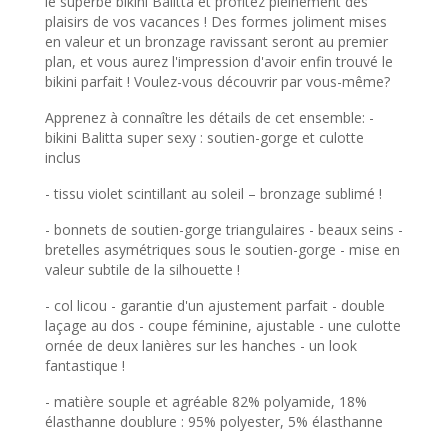
le superbe bikini Balitta et profitez pleinement des
plaisirs de vos vacances ! Des formes joliment mises
en valeur et un bronzage ravissant seront au premier
plan, et vous aurez l'impression d'avoir enfin trouvé le
bikini parfait ! Voulez-vous découvrir par vous-même?
Apprenez à connaître les détails de cet ensemble: -
bikini Balitta super sexy : soutien-gorge et culotte
inclus
- tissu violet scintillant au soleil – bronzage sublimé !
- bonnets de soutien-gorge triangulaires - beaux seins -
bretelles asymétriques sous le soutien-gorge - mise en
valeur subtile de la silhouette !
- col licou - garantie d'un ajustement parfait - double
laçage au dos - coupe féminine, ajustable - une culotte
ornée de deux lanières sur les hanches - un look
fantastique !
- matière souple et agréable 82% polyamide, 18%
élasthanne doublure : 95% polyester, 5% élasthanne