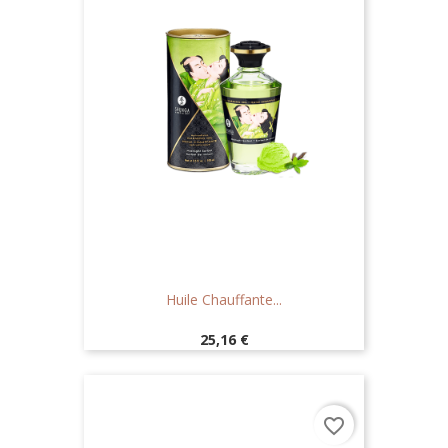
Huile Chauffante...
Prix
25,16 €
favorite_border