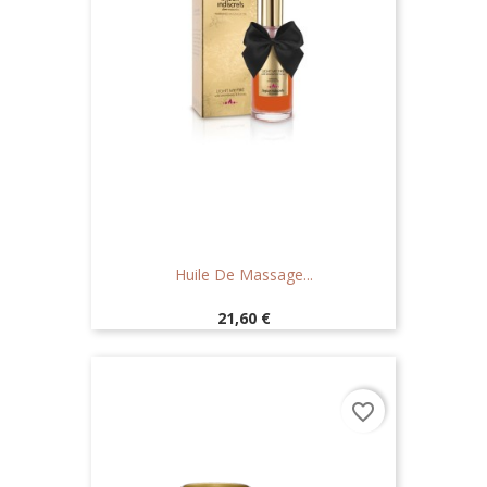
Huile De Massage...
Prix
21,60 €
favorite_border