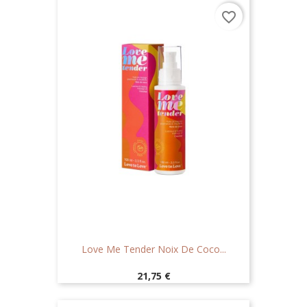
favorite_border
Love Me Tender Noix De Coco...
Prix
21,75 €