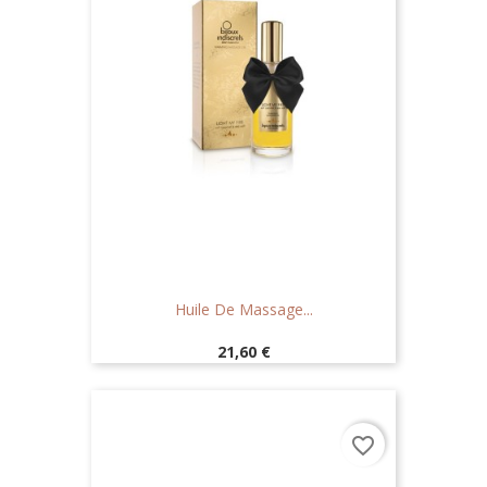
Huile De Massage...
Prix
21,60 €
favorite_border