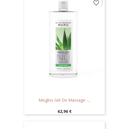
favorite_border
Mixgliss Gel De Massage -...
Prix
62,96 €