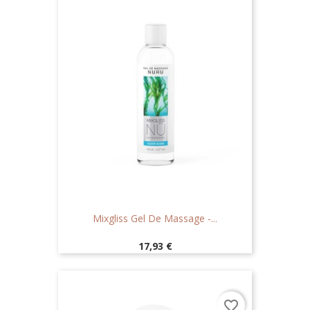
Mixgliss Gel De Massage -...
Prix
17,93 €
favorite_border