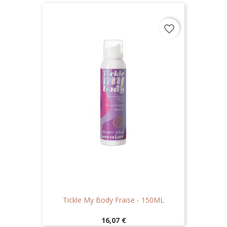
favorite_border
Tickle My Body Fraise - 150ML
Prix
16,07 €