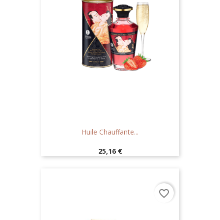
Huile Chauffante...
Prix
25,16 €
favorite_border