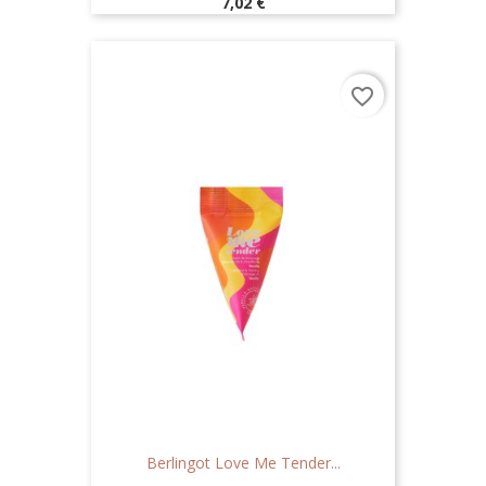
Prix
7,02 €
favorite_border
Berlingot Love Me Tender...