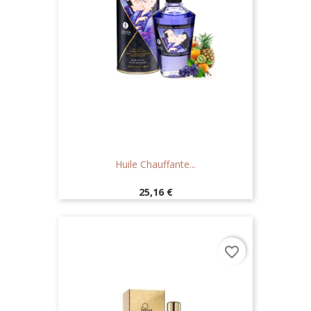
Huile Chauffante...
Prix
25,16 €
favorite_border