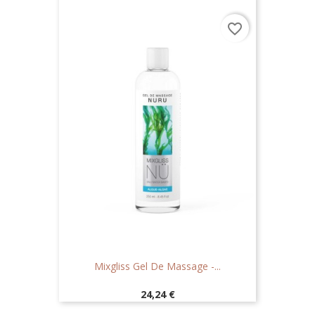
favorite_border
Mixgliss Gel De Massage -...
Prix
24,24 €