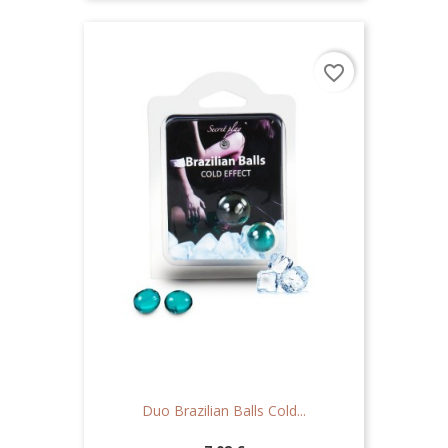
favorite_border
Duo Brazilian Balls Cold...