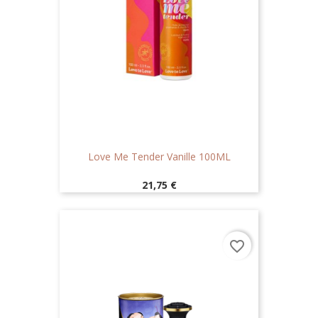
Love Me Tender Vanille 100ML
Prix
21,75 €
favorite_border