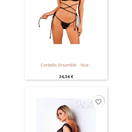
Cordellis Ensemble - Noir...
Prix
34,34 €
favorite_border