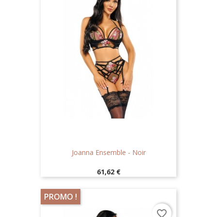
Joanna Ensemble - Noir
Prix
61,62 €
PROMO !
favorite_border