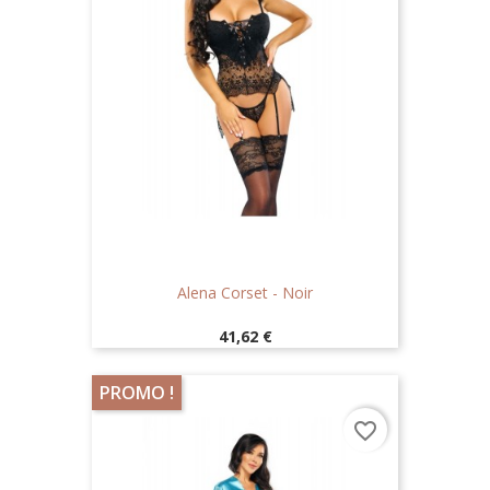
Alena Corset - Noir
Prix
41,62 €
PROMO !
favorite_border