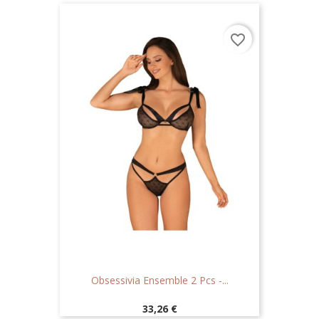
favorite_border
Obsessivia Ensemble 2 Pcs -...
Prix
33,26 €