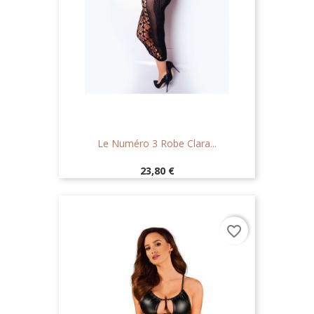
Le Numéro 3 Robe Clara...
Prix
23,80 €
favorite_border