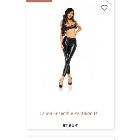
favorite_border
Carina Ensemble Pantalon Et...
Prix
62,64 €