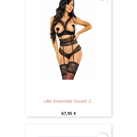
Lillie Ensemble Ouvert 3...
Prix
67,95 €