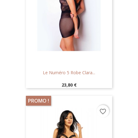
Le Numéro 5 Robe Clara...
Prix
23,80 €
PROMO !
favorite_border