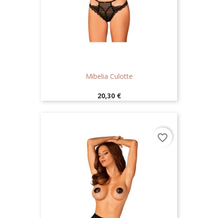
Mibelia Culotte
Prix
20,30 €
favorite_border