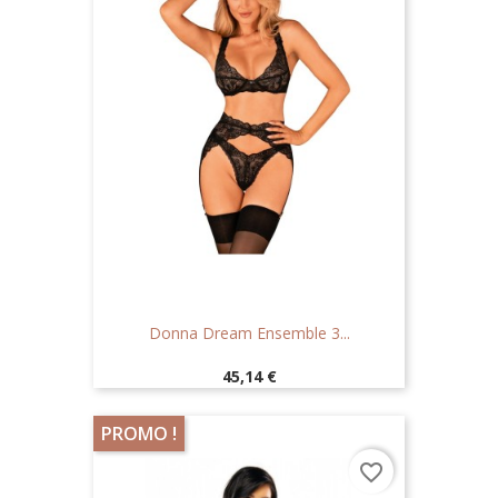
Donna Dream Ensemble 3...
Prix
45,14 €
PROMO !
favorite_border