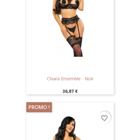
Chiara Ensemble - Noir
Prix
36,87 €
PROMO !
favorite_border