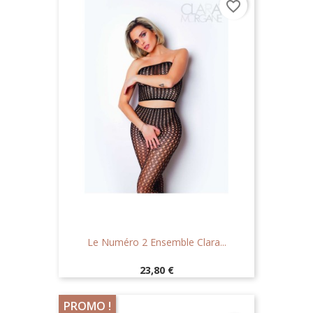
favorite_border
Le Numéro 2 Ensemble Clara...
Prix
23,80 €
PROMO !