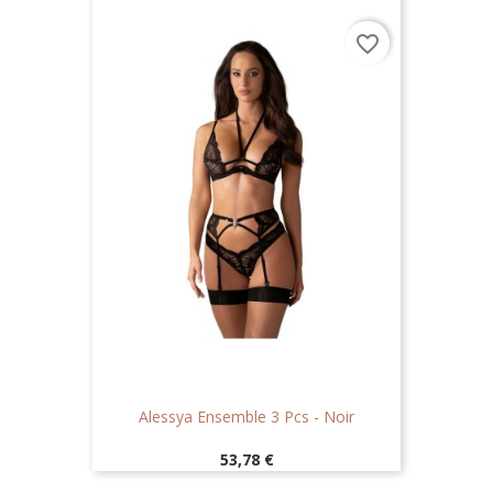
favorite_border
Alessya Ensemble 3 Pcs - Noir
Prix
53,78 €