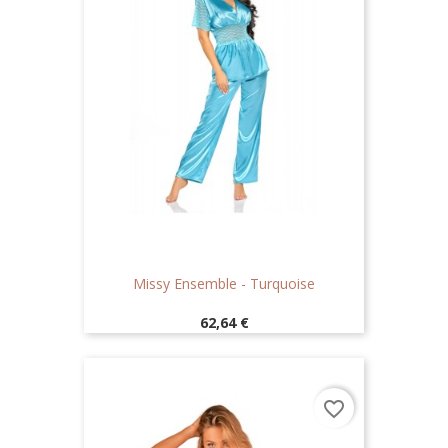
Missy Ensemble - Turquoise
Prix
62,64 €
favorite_border