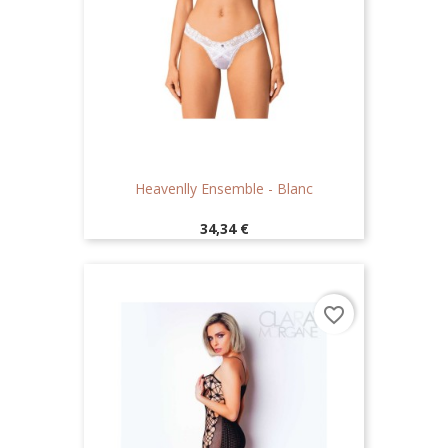
Heavenlly Ensemble - Blanc
Prix
34,34 €
favorite_border