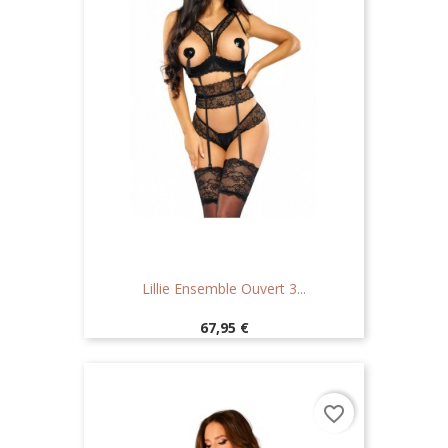
Lillie Ensemble Ouvert 3...
Prix
67,95 €
favorite_border