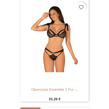
favorite_border
Obsessivia Ensemble 2 Pcs -...
Prix
33,26 €