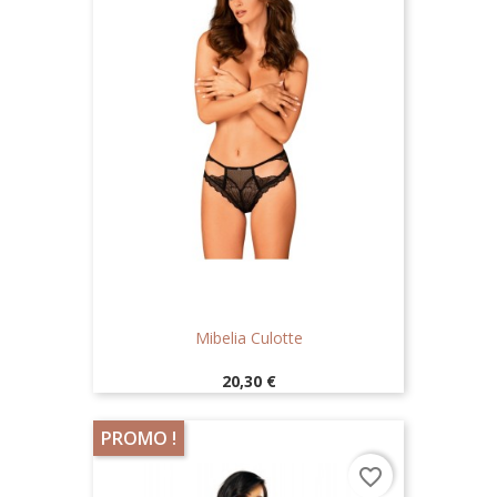
Mibelia Culotte
Prix
20,30 €
PROMO !
favorite_border