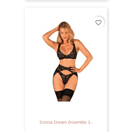
favorite_border
Donna Dream Ensemble 3...