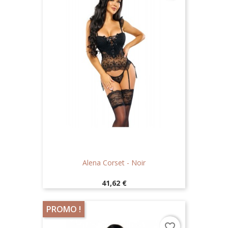
Alena Corset - Noir
Prix
41,62 €
PROMO !
favorite_border