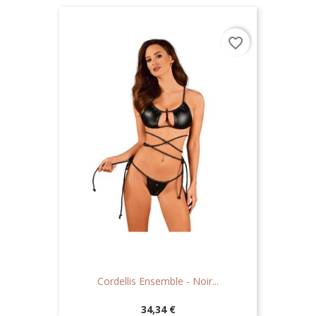
favorite_border
Cordellis Ensemble - Noir...
Prix
34,34 €