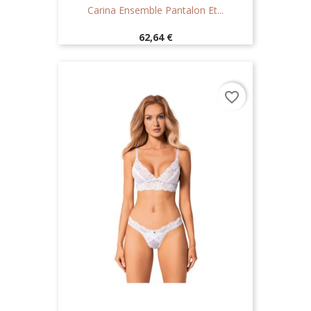
Carina Ensemble Pantalon Et...
Prix
62,64 €
favorite_border