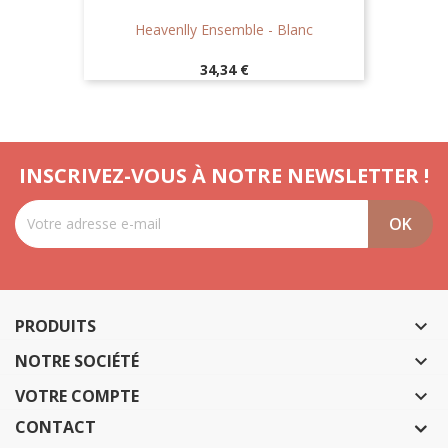
Heavenlly Ensemble - Blanc
Prix
34,34 €
INSCRIVEZ-VOUS À NOTRE NEWSLETTER !
PRODUITS

NOTRE SOCIÉTÉ

VOTRE COMPTE

CONTACT