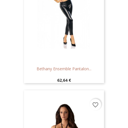
Bethany Ensemble Pantalon...
Prix
62,64 €
favorite_border