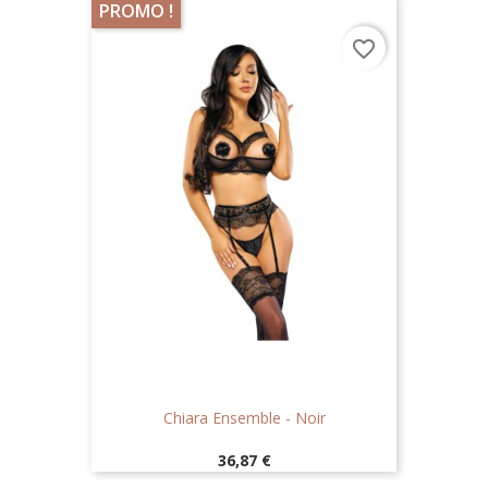
PROMO !
favorite_border
Chiara Ensemble - Noir
Prix
36,87 €