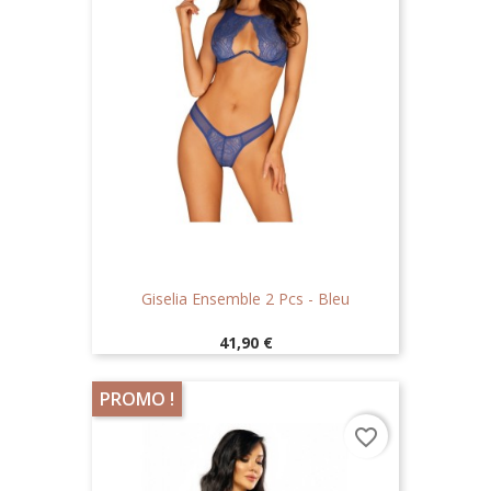
Giselia Ensemble 2 Pcs - Bleu
Prix
41,90 €
PROMO !
favorite_border