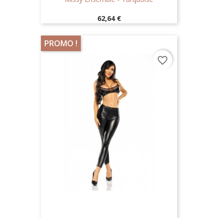
Prix
62,64 €
PROMO !
favorite_border