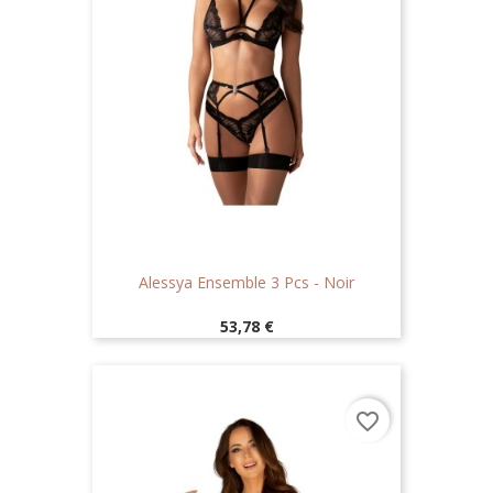
Alessya Ensemble 3 Pcs - Noir
Prix
53,78 €
favorite_border