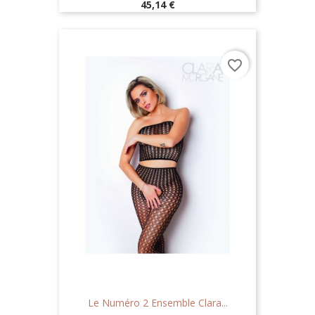
Prix
45,14 €
favorite_border
Le Numéro 2 Ensemble Clara...