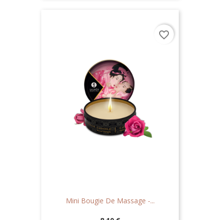
favorite_border
Mini Bougie De Massage -...
Prix