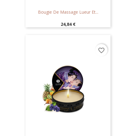
Bougie De Massage Lueur Et...
Prix
24,84 €
favorite_border