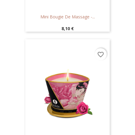
Mini Bougie De Massage -...
Prix
8,10 €
favorite_border