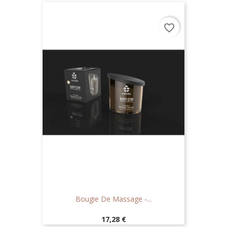
favorite_border
Bougie De Massage -...
Prix
17,28 €