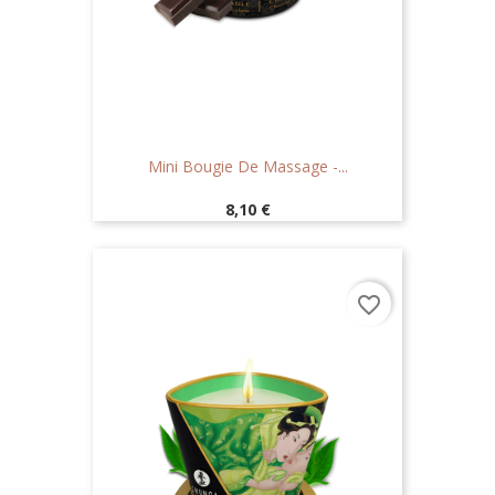
Mini Bougie De Massage -...
Prix
8,10 €
favorite_border