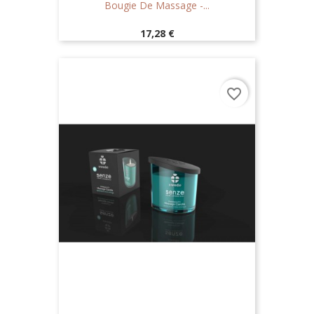
Bougie De Massage -...
Prix
17,28 €
favorite_border