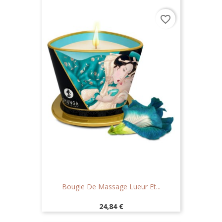
favorite_border
Bougie De Massage Lueur Et...
Prix
24,84 €