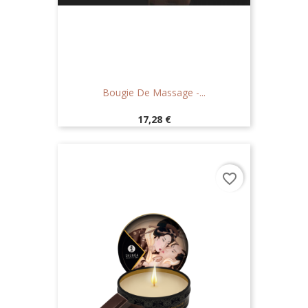
Bougie De Massage -...
Prix
17,28 €
favorite_border