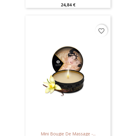
Prix
24,84 €
favorite_border
Mini Bougie De Massage -...