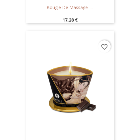
Bougie De Massage -...
Prix
17,28 €
favorite_border