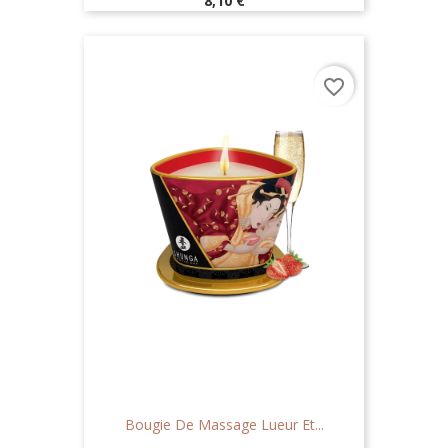
8,10 €
favorite_border
Bougie De Massage Lueur Et...