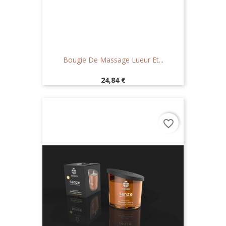
Bougie De Massage Lueur Et...
Prix
24,84 €
favorite_border