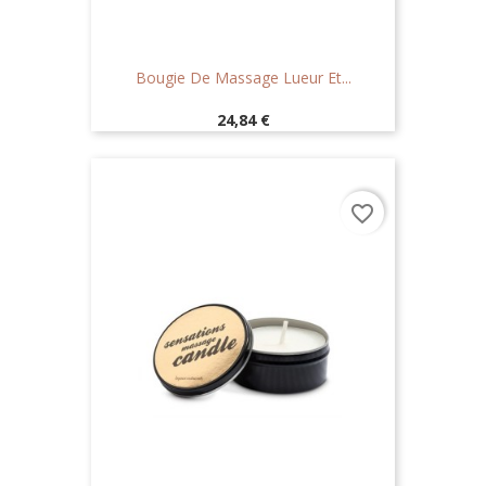
Bougie De Massage Lueur Et...
Prix
24,84 €
favorite_border