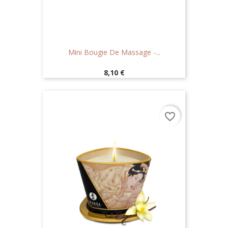
Mini Bougie De Massage -...
Prix
8,10 €
favorite_border