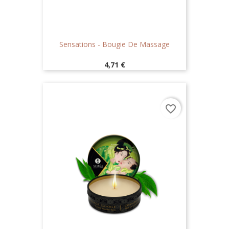
Sensations - Bougie De Massage
Prix
4,71 €
favorite_border