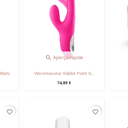
Aperçu rapide

Blanc
Vibromasseur Rabbit Point G...
Prix
74,89 €
favorite_border
favorite_border