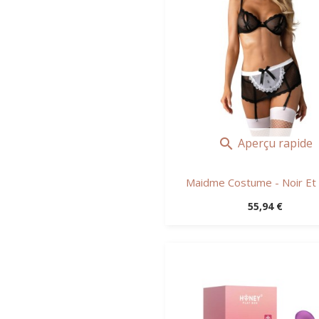
Aperçu rapide

Maidme Costume - Noir Et 
Prix
55,94 €