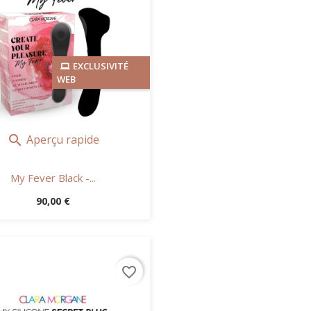
EXCLUSIVITÉ
WEB
Aperçu rapide

My Fever Black -...
Prix
90,00 €
favorite_border