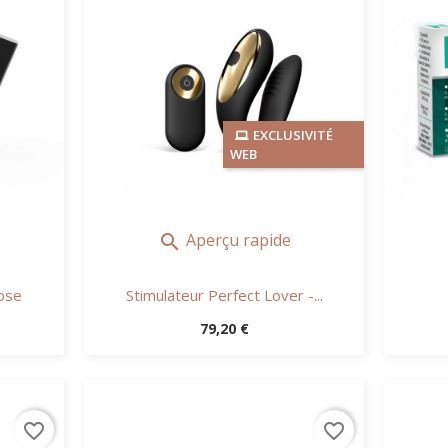
EXCLUSIVITÉ
WEB
Aperçu rapide

ose
Stimulateur Perfect Lover -...
Prix
79,20 €
favorite_border
favorite_border