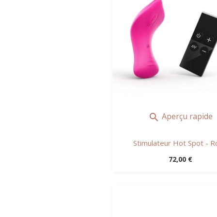
Aperçu rapide

Stimulateur Hot Spot - R
Prix
72,00 €