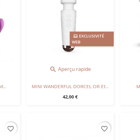
EXCLUSIVITÉ
WEB
Aperçu rapide

...
MINI WANDERFUL DORCEL OR Et...
M
Prix
42,00 €
favorite_border
favorite_border