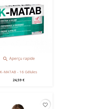
Aperçu rapide

K-MATAB - 16 Gélules
Prix
24,59 €
favorite_border