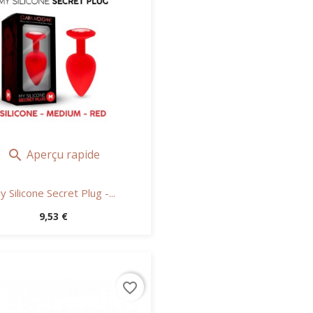
Aperçu rapide

y Silicone Secret Plug -...
Prix
9,53 €
favorite_border