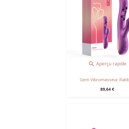
Aperçu rapide

Gem Vibromasseur Rabbit
Prix
89,64 €